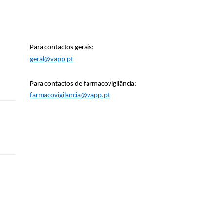
Para contactos gerais:
geral@vapp.pt
Para contactos de farmacovigilância:
farmacovigilancia@vapp.pt